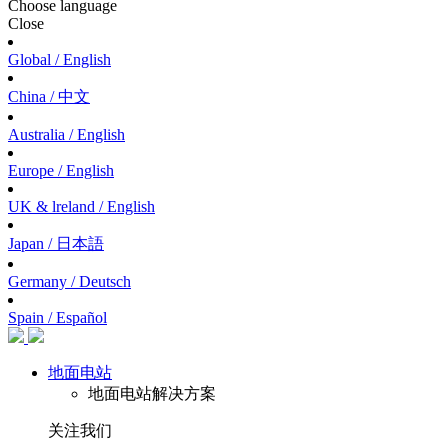
Choose language
Close
Global / English
China / 中文
Australia / English
Europe / English
UK & lreland / English
Japan / 日本語
Germany / Deutsch
Spain / Español
地面电站
地面电站解决方案
关注我们