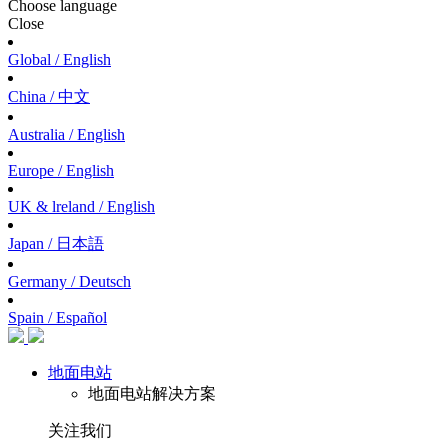
Choose language
Close
Global / English
China / 中文
Australia / English
Europe / English
UK & lreland / English
Japan / 日本語
Germany / Deutsch
Spain / Español
地面电站
地面电站解决方案
关注我们