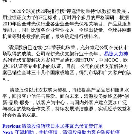
强”。
“2020全球光伏20强排行榜”评选活动秉持“以数据看发展，
用业绩证实力”的评定标准，历时四个多月的严格调研，根据
2019年度全球光伏行业各企业全年光伏相关项目、产品及服务
等能力，同时比较各企业营业收入、全球出货量、全球并网装
机量等财务数据的高低，最终确定排行榜排名。
清源股份已连续七年荣获此殊荣，充分肯定公司在光伏市
场取得的成绩。公司深耕光伏支架行业十余年，
易捷大力神
系列光伏支架解决方案和产品通过德国TÜV，中国CQC，欧
盟CE认证等专业机构的认证。目前，公司的光伏支架解决方
案已销往全球三十几个国家或地区，得到市场和广大客户的认
可。
清源股份以此次获奖为契机，持续提高产品品质和服务水
平，回报客户信任与厚爱。面向未来，清源股份始终坚持“创
新·品质·服务”，以客户为中心，与国内外客户建立更加广泛
与稳定的战略合作关系，持续发展清洁能源，实现经济效益和
社会效益的双赢。
Previous:
清源股份斩获日本18兆瓦光伏支架订单
Next:
守望相助，共抗疫情，清源股份助力客户防疫抗疫